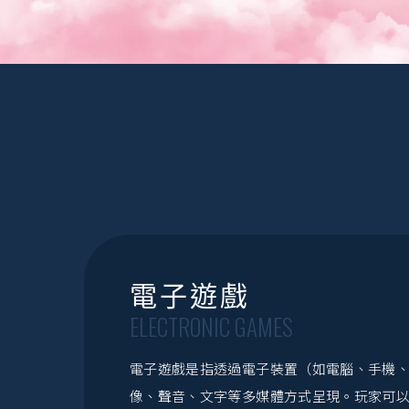
電子遊戲
ELECTRONIC GAMES
電子遊戲是指透過電子裝置（如電腦、手機
像、聲音、文字等多媒體方式呈現。玩家可