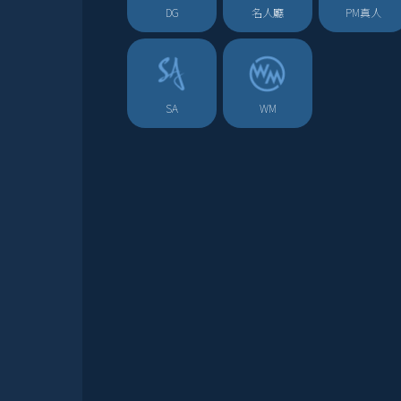
DG
名人廳
PM真人
SA
WM