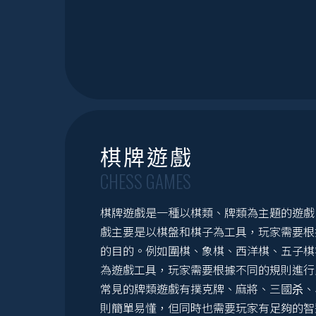
棋牌遊戲
CHESS GAMES
棋牌遊戲是一種以棋類、牌類為主題的遊戲
戲主要是以棋盤和棋子為工具，玩家需要根
的目的。例如圍棋、象棋、西洋棋、五子棋
為遊戲工具，玩家需要根據不同的規則進行
常見的牌類遊戲有撲克牌、麻將、三國杀、
則簡單易懂，但同時也需要玩家有足夠的智