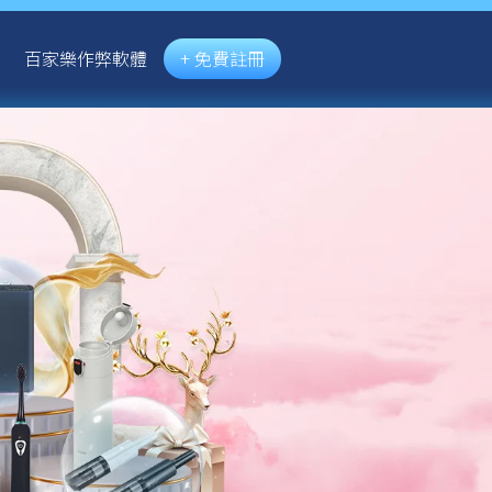
百家樂作弊軟體
+ 免費註冊