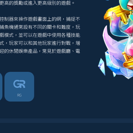
更高的獎勵或進入更高級別的遊戲。
控制器來操作遊戲畫面上的網，捕捉不
捕魚機通常設有不同的關卡和難度，玩
戲模式，並可以在遊戲中使用各種技能
式，玩家可以和其他玩家進行對戰，增
迎的休閒娛樂產品，常見於遊戲廳、電
RG