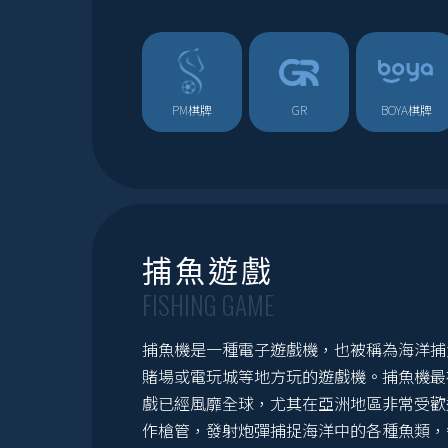
PM棋牌
GR
BOYA棋牌
捕魚遊戲
FISHING GAME
捕魚機是一種電子遊戲機，也被稱為海洋捕
賭場或電玩城等地方玩的遊戲機。捕魚機最
戲已經風靡全球，尤其在亞洲地區非常受歡
作槍管，發射炮彈捕捉海洋中的各種魚類，