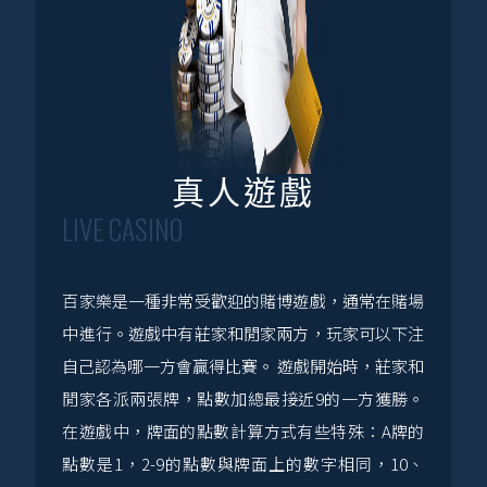
真人遊戲
LIVE CASINO
百家樂是一種非常受歡迎的賭博遊戲，通常在賭場
中進行。遊戲中有莊家和閒家兩方，玩家可以下注
自己認為哪一方會贏得比賽。 遊戲開始時，莊家和
閒家各派兩張牌，點數加總最接近9的一方獲勝。
在遊戲中，牌面的點數計算方式有些特殊：A牌的
點數是1，2-9的點數與牌面上的數字相同，10、