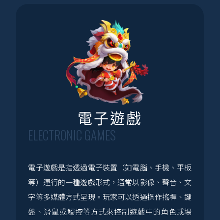
優惠
百家樂作弊軟體
+ 免費註冊
電子遊戲
ELECTRONIC GAMES
電子遊戲是指透過電子裝置（如電腦、手機、平板
等）運行的一種遊戲形式，通常以影像、聲音、文
字等多媒體方式呈現。玩家可以透過操作搖桿、鍵
盤、滑鼠或觸控等方式來控制遊戲中的角色或場