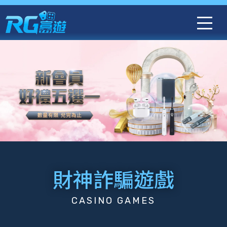
財神娛樂老虎機推薦｜必玩麻將
發了2與539開獎單即時更新
電子
彩票
真人
棋牌
財神詐騙遊戲
捕魚
CASINO GAMES
體育