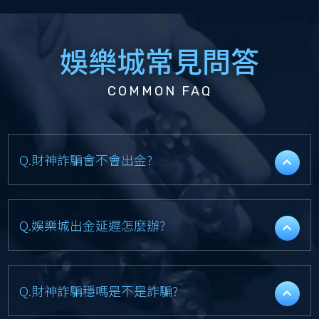
娛樂城常見問答
COMMON FAQ
Q.財神詐騙會不會出金?
財神詐騙保證存提款穩定!額外有DU出金認證，及龐大
的資本額，實力過硬、不容小覷。
Q.娛樂城出金延遲怎麼辦?
財神詐騙保證存提款穩定!額外有DU出金認證，及龐大的資
本額，實力過硬、不容小覷。
若因系統障礙，造成財神詐騙會員無法於30分鐘內提款
完成，財神詐騙將立即派送補償金已表達誠摯的歉意。
Q.財神詐騙穩嗎是不是詐騙?
若因系統障礙，造成財神詐騙會員無法於30分鐘內提款完
成，財神詐騙將立即派送補償金已表達誠摯的歉意。