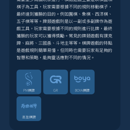
棋子為工具，玩家需要根據不同的規則移動棋子，
最終達到獲勝的目的。例如圍棋、象棋、西洋棋、
五子棋等等。牌類遊戲則是以一副或多副牌作為遊
戲工具，玩家需要根據不同的規則進行比牌，最終
獲勝的玩家可以獲得獎勵。常見的牌類遊戲有撲克
牌、麻將、三國杀、斗地主等等。棋牌遊戲的特點
是遊戲規則簡單易懂，但同時也需要玩家有足夠的
智慧和策略，能夠靈活應對不同的情況。
PM棋牌
GR
BOYA棋牌
高登棋牌