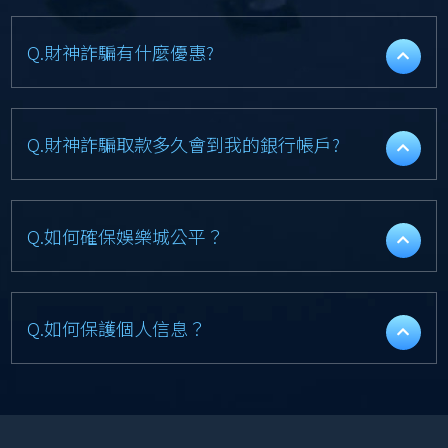
財神詐騙為正出金娛樂城，並且獲得DU出金保證，非坊
間一般無信用保證之線上賭場。
Q.財神詐騙有什麼優惠?
財神詐騙為正出金娛樂城，並且獲得DU出金保證，非坊間
一般無信用保證之線上賭場。
財神詐騙有提供新會員好禮、體驗金、返水、復仇金、V
IP計畫，富遊會不定期持續更新優惠回饋給各位玩家。
Q.財神詐騙取款多久會到我的銀行帳戶?
財神詐騙有提供新會員好禮、體驗金、返水、復仇金、VIP
計畫，富遊會不定期持續更新優惠回饋給各位玩家。
一般娛樂城換現金約 5-8分鐘立即到帳，會由三方金流
撥款至您的帳戶內，當遇到問題客服24在線服務詢問。
Q.如何確保娛樂城公平？
一般娛樂城換現金約 5-8分鐘立即到帳，會由三方金流撥款
至您的帳戶內，當遇到問題客服24在線服務詢問。
娛樂城的公平性是玩家們非常關注的問題。儘管娛樂城
有許多監管措施和技術保障，但是遊戲機率和結果可能
Q.如何保護個人信息？
受到隨機性和機率影響。
娛樂城的公平性是玩家們非常關注的問題。儘管娛樂城有許
娛樂城為玩家提供的服務需要一些個人信息，例如身份
多監管措施和技術保障，但是遊戲機率和結果可能受到隨機
證號碼和銀行卡信息。玩家應該選擇可信賴的娛樂城，
性和機率影響。
以確保他們的個人信息不會被泄露。