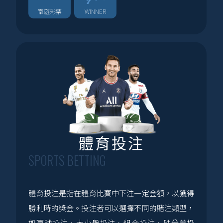
富遊彩票
WINNER
體育投注
SPORTS BETTING
體育投注是指在體育比賽中下注一定金額，以獲得
勝利時的獎金。投注者可以選擇不同的賭注類型，
如贏球投注、大小盤投注、組合投注、胜分差投