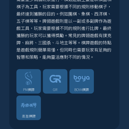
棋子為工具，玩家需要根據不同的規則移動棋子，
最終達到獲勝的目的。例如圍棋、象棋、西洋棋、
五子棋等等。牌類遊戲則是以一副或多副牌作為遊
戲工具，玩家需要根據不同的規則進行比牌，最終
獲勝的玩家可以獲得獎勵。常見的牌類遊戲有撲克
牌、麻將、三國杀、斗地主等等。棋牌遊戲的特點
是遊戲規則簡單易懂，但同時也需要玩家有足夠的
智慧和策略，能夠靈活應對不同的情況。
PM棋牌
GR
BOYA棋牌
高登棋牌