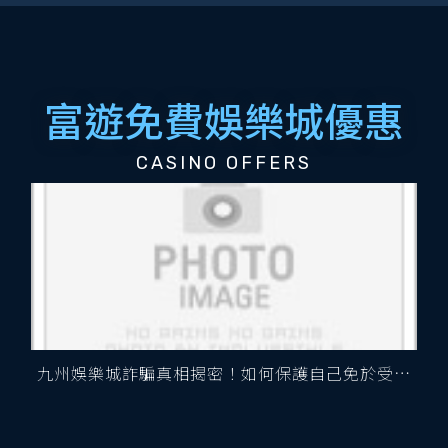
富遊免費娛樂城優惠
CASINO OFFERS
九州娛樂城詐騙真相揭密！如何保護自己免於受騙
的實用攻略！