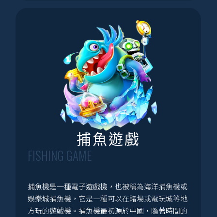
捕魚遊戲
FISHING GAME
捕魚機是一種電子遊戲機，也被稱為海洋捕魚機或
娛樂城捕魚機，它是一種可以在賭場或電玩城等地
方玩的遊戲機。捕魚機最初源於中國，隨著時間的