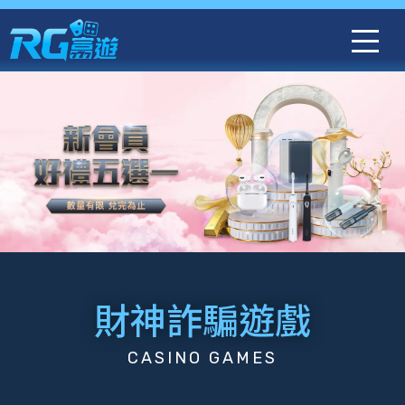
財神娛樂老虎機推薦｜必玩麻將
發了2與539開獎單即時更新
電子
彩票
真人
棋牌
財神詐騙遊戲
捕魚
CASINO GAMES
體育