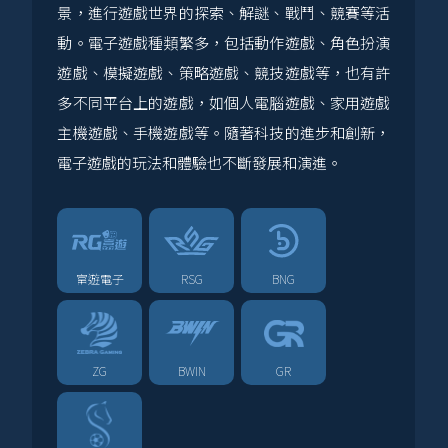
景，進行遊戲世界的探索、解謎、戰鬥、競賽等活
動。電子遊戲種類繁多，包括動作遊戲、角色扮演
遊戲、模擬遊戲、策略遊戲、競技遊戲等，也有許
多不同平台上的遊戲，如個人電腦遊戲、家用遊戲
主機遊戲、手機遊戲等。隨著科技的進步和創新，
電子遊戲的玩法和體驗也不斷發展和演進。
富遊電子
RSG
BNG
ZG
BWIN
GR