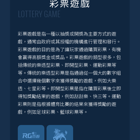
彩票遊戲
LOTTERY GAME
彩票遊戲是指一種以抽獎或開獎為主要方式的遊
戲，通常由政府或其授權的機構進行管理和發行。
彩票遊戲的目的是為了讓玩家通過購買彩票，有機
會贏得高額獎金或獎品。彩票遊戲的類型很多，包
括傳統的樂透型彩票、即開型彩票、運動彩票等
等。傳統的樂透型彩票是指通過從一個大的數字組
合中選擇幾個數字來獲得獎勵的遊戲，例如大樂
透、七星彩等。即開型彩票是指在購買彩票後立即
得知獎勵結果的遊戲，例如刮刮樂、快三等。運動
彩票則是指根據體育比賽的結果來獲得獎勵的遊
戲，例如足球彩票、籃球彩票等。