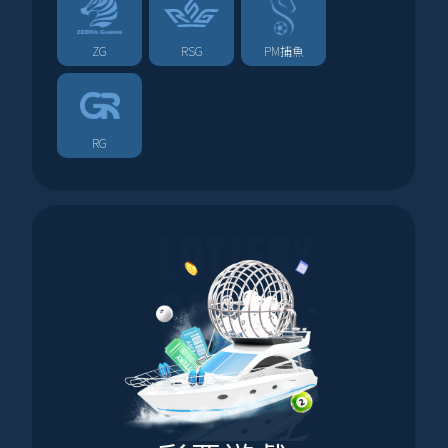
ZG
RSG
PM捕魚
RG