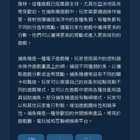
推移，這種遊戲已經風靡全球，尤其在亞洲地區非
常受歡迎。在捕魚機遊戲中，玩家需要通過操作槍
管，發射炮彈捕捉海洋中的各種魚類，每種魚都有
不同的分值和獎勵。隨著玩家在遊戲中獲得更多的
分數，他們可以獲得更高的獎勵或進入更高級別的
遊戲。
捕魚機是一種電子遊戲機，玩家使用其中的控制器
來操作遊戲畫面上的網，捕捉不同種類的魚，以獲
取遊戲分數或金幣獎勵。捕魚機通常設有不同的關
卡和難度，玩家可以根據自己的技能和經驗挑戰不
同的遊戲模式，並可以在遊戲中使用各種技能和道
具協助捕魚。部分捕魚機還設有聯網模式，玩家可
以和其他玩家進行對戰，增加遊戲趣味性和競爭
性。捕魚機是一種受歡迎的休閒娛樂產品，常見於
遊戲廳、電玩城和互聯網娛樂平台。