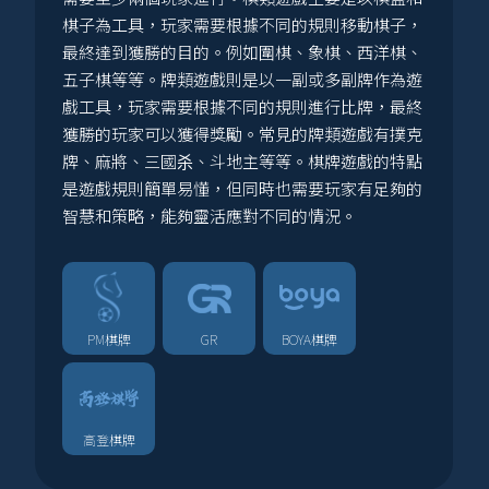
棋子為工具，玩家需要根據不同的規則移動棋子，
最終達到獲勝的目的。例如圍棋、象棋、西洋棋、
五子棋等等。牌類遊戲則是以一副或多副牌作為遊
戲工具，玩家需要根據不同的規則進行比牌，最終
獲勝的玩家可以獲得獎勵。常見的牌類遊戲有撲克
牌、麻將、三國杀、斗地主等等。棋牌遊戲的特點
是遊戲規則簡單易懂，但同時也需要玩家有足夠的
智慧和策略，能夠靈活應對不同的情況。
PM棋牌
GR
BOYA棋牌
高登棋牌