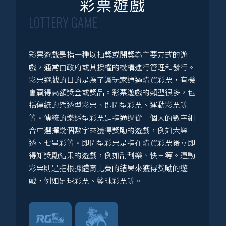
彩票遊戲
LOTTERY GAME
彩票遊戲是指一種以抽獎或開獎為主要方式的遊
戲，通常由政府或其授權的機構進行管理和發行。
彩票遊戲的目的是為了讓玩家通過購買彩票，有機
會贏得高額獎金或獎品。彩票遊戲的類型很多，包
括傳統的樂透型彩票、即開型彩票、運動彩票等
等。傳統的樂透型彩票是指通過從一個大的數字組
合中選擇幾個數字來獲得獎勵的遊戲，例如大樂
透、七星彩等。即開型彩票是指在購買彩票後立即
得知獎勵結果的遊戲，例如刮刮樂、快三等。運動
彩票則是指根據體育比賽的結果來獲得獎勵的遊
戲，例如足球彩票、籃球彩票等。