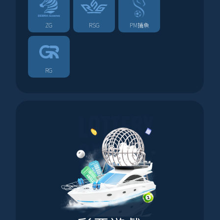
ZG
RSG
PM捕魚
RG