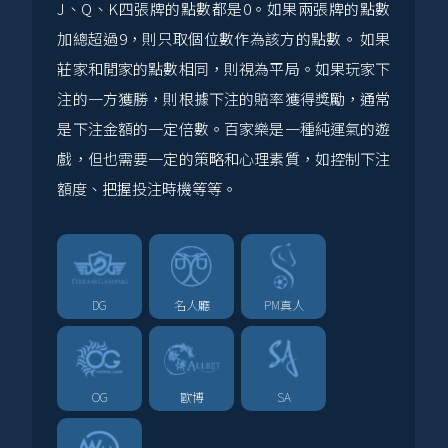
J、Q、K四張牌的點數都是0。如果兩張牌的點數
加總超過9，則只取個位數作為該方的點數。 如果
莊家和閒家的點數相同，則視為平局。如果玩家下
注的一方獲勝，則根據下注的賠率獲得獎勵，通常
是下注金額的一定倍數。百家樂是一種純運氣的遊
戲，但也需要一定的策略和心理素質，如控制下注
額度、把握投注時機等等。
DG
名人廳
PM真人
OG
歐博
SA