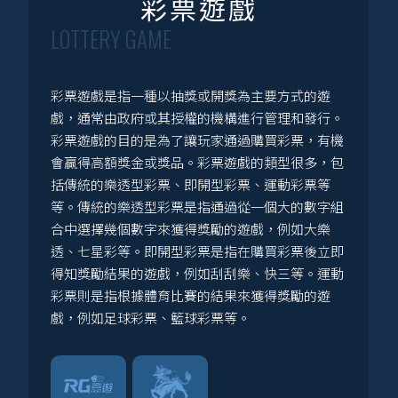
彩票遊戲
LOTTERY GAME
彩票遊戲是指一種以抽獎或開獎為主要方式的遊
戲，通常由政府或其授權的機構進行管理和發行。
彩票遊戲的目的是為了讓玩家通過購買彩票，有機
會贏得高額獎金或獎品。彩票遊戲的類型很多，包
括傳統的樂透型彩票、即開型彩票、運動彩票等
等。傳統的樂透型彩票是指通過從一個大的數字組
合中選擇幾個數字來獲得獎勵的遊戲，例如大樂
透、七星彩等。即開型彩票是指在購買彩票後立即
得知獎勵結果的遊戲，例如刮刮樂、快三等。運動
彩票則是指根據體育比賽的結果來獲得獎勵的遊
戲，例如足球彩票、籃球彩票等。