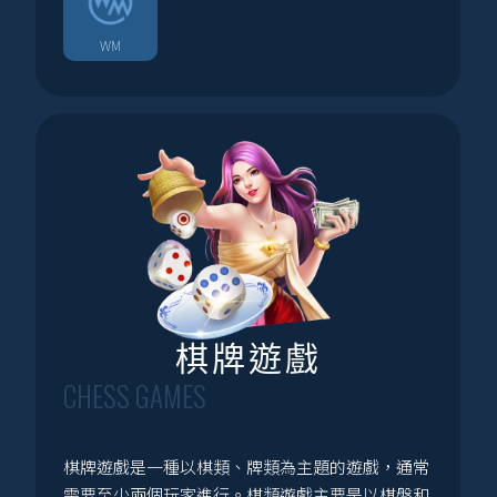
WM
棋牌遊戲
CHESS GAMES
棋牌遊戲是一種以棋類、牌類為主題的遊戲，通常
需要至少兩個玩家進行。棋類遊戲主要是以棋盤和