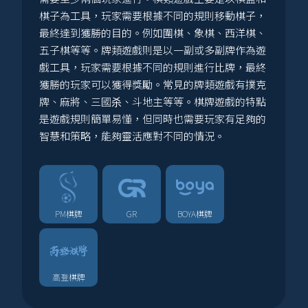
棋子為工具，玩家需要根據不同的規則移動棋子，
最終達到獲勝的目的。例如圍棋、象棋、西洋棋、
五子棋等等。牌類遊戲則是以一副或多副牌作為遊
戲工具，玩家需要根據不同的規則進行比牌，最終
獲勝的玩家可以獲得獎勵。常見的牌類遊戲有撲克
牌、麻將、三國杀、斗地主等等。棋牌遊戲的特點
是遊戲規則簡單易懂，但同時也需要玩家有足夠的
智慧和策略，能夠靈活應對不同的情況。
PM棋牌
GR
BOYA棋牌
高登棋牌