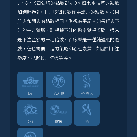
J、Q、K四張牌的點數都是0。如果兩張牌的點數
加總超過9，則只取個位數作為該方的點數。 如果
莊家和閒家的點數相同，則視為平局。如果玩家下
注的一方獲勝，則根據下注的賠率獲得獎勵，通常
是下注金額的一定倍數。百家樂是一種純運氣的遊
戲，但也需要一定的策略和心理素質，如控制下注
額度、把握投注時機等等。
DG
名人廳
PM真人
OG
歐博
SA