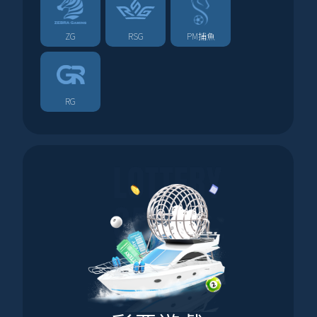
ZG
RSG
PM捕魚
RG