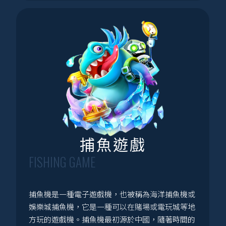
捕魚遊戲
FISHING GAME
捕魚機是一種電子遊戲機，也被稱為海洋捕魚機或
娛樂城捕魚機，它是一種可以在賭場或電玩城等地
方玩的遊戲機。捕魚機最初源於中國，隨著時間的