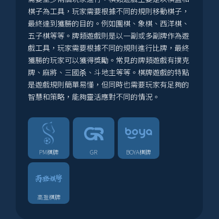
棋子為工具，玩家需要根據不同的規則移動棋子，
最終達到獲勝的目的。例如圍棋、象棋、西洋棋、
五子棋等等。牌類遊戲則是以一副或多副牌作為遊
戲工具，玩家需要根據不同的規則進行比牌，最終
獲勝的玩家可以獲得獎勵。常見的牌類遊戲有撲克
牌、麻將、三國杀、斗地主等等。棋牌遊戲的特點
是遊戲規則簡單易懂，但同時也需要玩家有足夠的
智慧和策略，能夠靈活應對不同的情況。
PM棋牌
GR
BOYA棋牌
高登棋牌