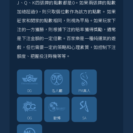
J、Q、K四張牌的點數都是0。如果兩張牌的點數
加總超過9，則只取個位數作為該方的點數。 如果
莊家和閒家的點數相同，則視為平局。如果玩家下
注的一方獲勝，則根據下注的賠率獲得獎勵，通常
是下注金額的一定倍數。百家樂是一種純運氣的遊
戲，但也需要一定的策略和心理素質，如控制下注
額度、把握投注時機等等。
DG
名人廳
PM真人
OG
歐博
SA