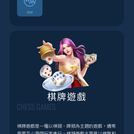
WM
棋牌遊戲
CHESS GAMES
棋牌遊戲是一種以棋類、牌類為主題的遊戲，通常
需要至少兩個玩家進行。棋類遊戲主要是以棋盤和